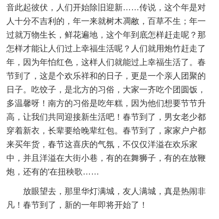
音此起彼伏，人们开始除旧迎新……传说，这个年是对
人十分不吉利的，年一来就树木凋敝，百草不生；年一
过就万物生长，鲜花遍地，这个年到底怎样赶走呢？那
怎样才能让人们过上幸福生活呢？人们就用炮竹赶走了
年，因为年怕红色，这样人们就能过上幸福生活了。春
节到了，这是个欢乐祥和的日子，更是一个亲人团聚的
日子。吃饺子，是北方的习俗，大家一齐吃个团圆饭，
多温馨呀！南方的习俗是吃年糕，因为他们想要节节升
高，让我们共同迎接新生活吧！春节到了，男女老少都
穿着新衣，长辈要给晚辈红包。春节到了，家家户户都
来买年货，春节这喜庆的气氛，不仅仅洋溢在欢乐家
中，并且洋溢在大街小巷，有的在舞狮子，有的在放鞭
炮，还有的'在扭秧歌……
放眼望去，那里华灯满城，友人满城，真是热闹非
凡！春节到了，新的一年即将开始了！