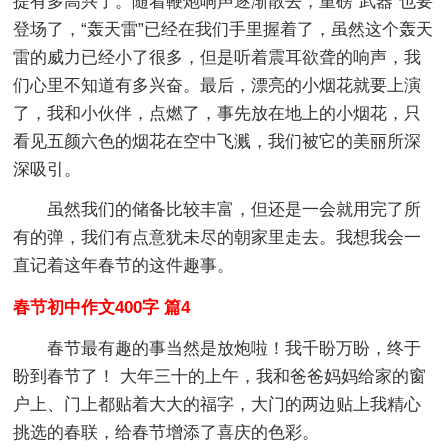
提有多高兴了。随着鞭炮响声逐渐散去，重磅“武器”也要
登场了，“轰天雷”已经在我们手里握着了，虽然这个轰天
雷的威力已经小了很多，但是听着震耳欲聋的响声，我
们心里不知道有多兴奋。最后，漂亮的小烟花就要上演
了，我和小伙伴，点燃了，事先放在地上的小烟花，只
看见五颜六色的烟花在空中飞溅，我们被它的美丽所深
深吸引。
虽然我们的储备比较丰富，但还是一会就用完了所
有的弹，我们有点意犹未尽的朝家里走去。我想我会一
直记着这年春节的这件趣事。
春节初中作文400字 篇4
春节最有趣的事当然是放炮啦！我千盼万盼，终于
盼到春节了！ 大年三十的上午，我和爸爸妈妈给家的窗
户上、门上都贴着大大的福字，大门的两边贴上我精心
挑选的春联，给春节增添了喜庆的色彩。