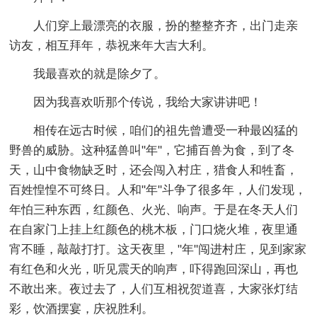
人们穿上最漂亮的衣服，扮的整整齐齐，出门走亲
访友，相互拜年，恭祝来年大吉大利。
我最喜欢的就是除夕了。
因为我喜欢听那个传说，我给大家讲讲吧！
相传在远古时候，咱们的祖先曾遭受一种最凶猛的
野兽的威胁。这种猛兽叫"年"，它捕百兽为食，到了冬
天，山中食物缺乏时，还会闯入村庄，猎食人和牲畜，
百姓惶惶不可终日。人和"年"斗争了很多年，人们发现，
年怕三种东西，红颜色、火光、响声。于是在冬天人们
在自家门上挂上红颜色的桃木板，门口烧火堆，夜里通
宵不睡，敲敲打打。这天夜里，"年"闯进村庄，见到家家
有红色和火光，听见震天的响声，吓得跑回深山，再也
不敢出来。夜过去了，人们互相祝贺道喜，大家张灯结
彩，饮酒摆宴，庆祝胜利。