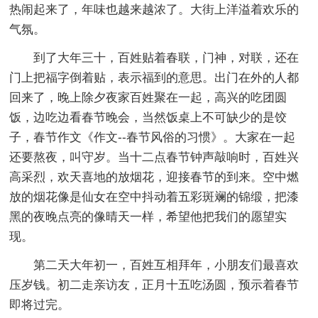
热闹起来了，年味也越来越浓了。大街上洋溢着欢乐的
气氛。
到了大年三十，百姓贴着春联，门神，对联，还在
门上把福字倒着贴，表示福到的意思。出门在外的人都
回来了，晚上除夕夜家百姓聚在一起，高兴的吃团圆
饭，边吃边看春节晚会，当然饭桌上不可缺少的是饺
子，春节作文《作文--春节风俗的习惯》。大家在一起
还要熬夜，叫守岁。当十二点春节钟声敲响时，百姓兴
高采烈，欢天喜地的放烟花，迎接春节的到来。空中燃
放的烟花像是仙女在空中抖动着五彩斑斓的锦缎，把漆
黑的夜晚点亮的像晴天一样，希望他把我们的愿望实
现。
第二天大年初一，百姓互相拜年，小朋友们最喜欢
压岁钱。初二走亲访友，正月十五吃汤圆，预示着春节
即将过完。