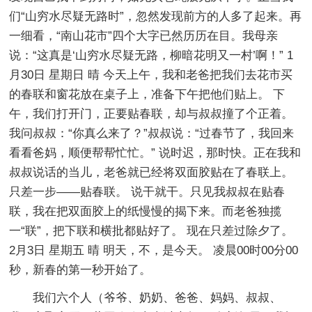
们“山穷水尽疑无路时”，忽然发现前方的人多了起来。再
一细看，“南山花市”四个大字已然历历在目。我母亲
说：“这真是‘山穷水尽疑无路，柳暗花明又一村’啊！” 1
月30日 星期日 晴 今天上午，我和老爸把我们去花市买
的春联和窗花放在桌子上，准备下午把他们贴上。 下
午，我们打开门，正要贴春联，却与叔叔撞了个正着。
我问叔叔：“你真么来了？”叔叔说：“过春节了，我回来
看看爸妈，顺便帮帮忙忙。” 说时迟，那时快。正在我和
叔叔说话的当儿，老爸就已经将双面胶贴在了春联上。
只差一步——贴春联。 说干就干。只见我叔叔在贴春
联，我在把双面胶上的纸慢慢的揭下来。而老爸独揽
一“联”，把下联和横批都贴好了。 现在只差过除夕了。
2月3日 星期五 晴 明天，不，是今天。 凌晨00时00分00
秒，新春的第一秒开始了。
我们六个人（爷爷、奶奶、爸爸、妈妈、叔叔、