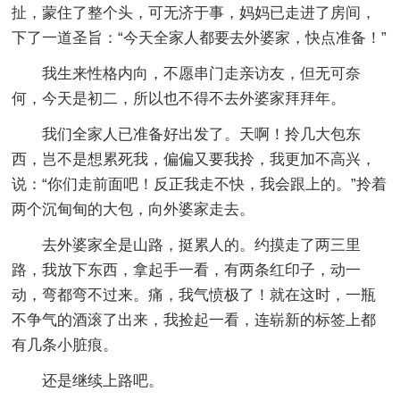
扯，蒙住了整个头，可无济于事，妈妈已走进了房间，
下了一道圣旨：“今天全家人都要去外婆家，快点准备！”
我生来性格内向，不愿串门走亲访友，但无可奈
何，今天是初二，所以也不得不去外婆家拜拜年。
我们全家人已准备好出发了。天啊！拎几大包东
西，岂不是想累死我，偏偏又要我拎，我更加不高兴，
说：“你们走前面吧！反正我走不快，我会跟上的。”拎着
两个沉甸甸的大包，向外婆家走去。
去外婆家全是山路，挺累人的。约摸走了两三里
路，我放下东西，拿起手一看，有两条红印子，动一
动，弯都弯不过来。痛，我气愤极了！就在这时，一瓶
不争气的酒滚了出来，我捡起一看，连崭新的标签上都
有几条小脏痕。
还是继续上路吧。