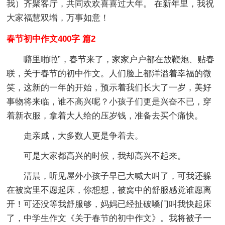
我）齐聚客厅，共同欢欢喜喜过大年。 在新年里，我祝
大家福慧双增，万事如意！
春节初中作文400字 篇2
噼里啪啦”，春节来了，家家户户都在放鞭炮、贴春
联，关于春节的初中作文。人们脸上都洋溢着幸福的微
笑，这新的一年的开始，预示着我们长大了一岁，美好
事物将来临，谁不高兴呢？小孩子们更是兴奋不已，穿
着新衣服，拿着大人给的压岁钱，准备去买个痛快。
走亲戚，大多数人更是争着去。
可是大家都高兴的时候，我却高兴不起来。
清晨，听见屋外小孩子早已大喊大叫了，可我还躲
在被窝里不愿起床，你想想，被窝中的舒服感觉谁愿离
开！可还没等我舒服够，妈妈已经扯破嗓门叫我快起床
了，中学生作文《关于春节的初中作文》。我将被子一