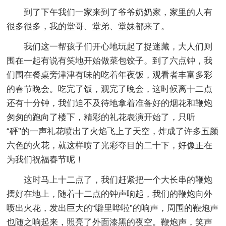
到了下午我们一家来到了爷爷奶奶家，家里的人有
很多很多，我的堂哥、堂弟、堂妹都来了。
我们这一帮孩子们开心地玩起了捉迷藏，大人们则
围在一起有说有笑地开始做菜包饺子。到了六点钟，我
们围在餐桌旁津津有味的吃着年夜饭，观看者丰富多彩
的春节晚会。吃完了饭，观完了晚会，这时候离十二点
还有十分钟，我们迫不及待地拿着准备好的烟花和鞭炮
匆匆的跑向了楼下，精彩的礼花表演开始了，只听
“砰”的一声礼花喷出了火焰飞上了天空，炸成了许多五颜
六色的火花，就这样喷了光彩夺目的二十下，好像正在
为我们祝福春节呢！
这时马上十二点了，我们赶紧把一个大长串的鞭炮
摆好在地上，随着十二点的钟声响起，我们的鞭炮向外
喷出火花，发出巨大的“噼里哗啦”的响声，周围的鞭炮声
也随之响起来，照亮了外面漆黑的夜空。鞭炮声，笑声