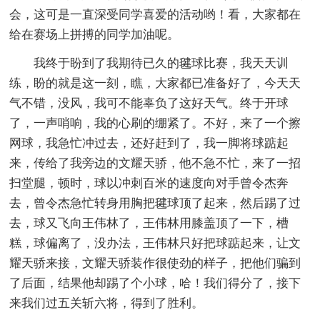
会，这可是一直深受同学喜爱的活动哟！看，大家都在
给在赛场上拼搏的同学加油呢。
我终于盼到了我期待已久的毽球比赛，我天天训
练，盼的就是这一刻，瞧，大家都已准备好了，今天天
气不错，没风，我可不能辜负了这好天气。终于开球
了，一声哨响，我的心刷的绷紧了。不好，来了一个擦
网球，我急忙冲过去，还好赶到了，我一脚将球踮起
来，传给了我旁边的文耀天骄，他不急不忙，来了一招
扫堂腿，顿时，球以冲刺百米的速度向对手曾令杰奔
去，曾令杰急忙转身用胸把毽球顶了起来，然后踢了过
去，球又飞向王伟林了，王伟林用膝盖顶了一下，槽
糕，球偏离了，没办法，王伟林只好把球踮起来，让文
耀天骄来接，文耀天骄装作很使劲的样子，把他们骗到
了后面，结果他却踢了个小球，哈！我们得分了，接下
来我们过五关斩六将，得到了胜利。