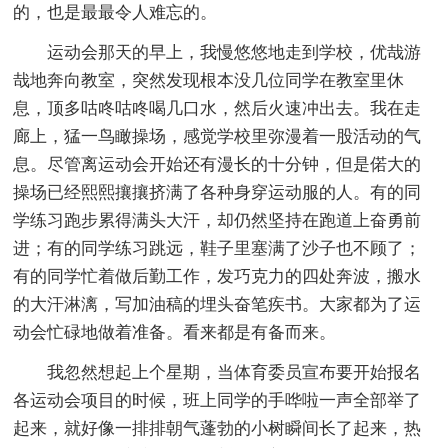
的，也是最最令人难忘的。
运动会那天的早上，我慢悠悠地走到学校，优哉游
哉地奔向教室，突然发现根本没几位同学在教室里休
息，顶多咕咚咕咚喝几口水，然后火速冲出去。我在走
廊上，猛一鸟瞰操场，感觉学校里弥漫着一股活动的气
息。尽管离运动会开始还有漫长的十分钟，但是偌大的
操场已经熙熙攘攘挤满了各种身穿运动服的人。有的同
学练习跑步累得满头大汗，却仍然坚持在跑道上奋勇前
进；有的同学练习跳远，鞋子里塞满了沙子也不顾了；
有的同学忙着做后勤工作，发巧克力的四处奔波，搬水
的大汗淋漓，写加油稿的埋头奋笔疾书。大家都为了运
动会忙碌地做着准备。看来都是有备而来。
我忽然想起上个星期，当体育委员宣布要开始报名
各运动会项目的时候，班上同学的手哗啦一声全部举了
起来，就好像一排排朝气蓬勃的小树瞬间长了起来，热