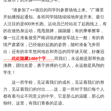
生展示了武术操——英雄少年。
“请参加了××项目的同学到参赛场地上来。”广播里
开始播报起通知。各班同学陆陆续续地奔波开来。最引
人注目的是800米长跑。运动员已经站在了起跑线上，有
的在做热身运动，甩甩胳膊，踢踢腿；有的摩拳擦掌，
像一位正准备接受严格训练的解放军战士一般；有的表
情严肃紧张，已经做好起跑的姿势，随时准备飞奔而
出；还有的非常悠闲地在和旁边的同学谈天呢，好像冠
……此处隐藏1484个字……
而我们，永远都是那帮热血
沸腾，团结友爱，勇于拼搏的七班人，永远都是凤翔的
学生！
这一所学校，见证着我们的成长，见证着我们的努
力，见证着我们的付出……这，是一所对于我们每个人
都有着与众不同意义的中学。它是那么的温暖，那么的
独特。这里，有我们青春的足迹。