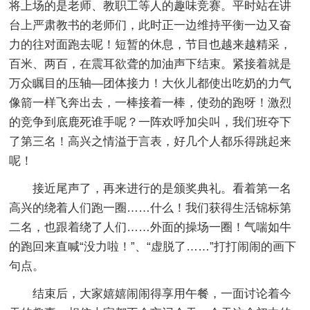
将上场的是老师、教职工等人的趣味竞赛。平时站在讲
台上严肃教书的老师们，此时正一边维持平衡一边又奋
力的往对面跑去呢！短暂的休息，节目也越来越精采，
百米、两百，在震耳欲聋的加油声下结束。紧接着就是
万众瞩目的压轴—团体接力！大伙儿都使出吃奶的力气
像箭一样飞奔出去，一棒接着一棒，使劲的跑呀！激烈
的竞争到底鹿死谁手呢？一阵欢呼加尖叫，我们班夺下
了第三名！高兴之情溢于言表，好几个人都乐得跳起来
呢！
接近尾声了，再来进行的是颁奖典礼。看着第一名
高兴的绕着人们跑一圈……什么！我们获得生活锦标第
二名，也跟着绕了人们……外面的操场一圈！气喘如牛
的跑回来直喊“没力啦！”、“虚脱了……”打打闹闹的画下
句点。
结束后，大家嬉嬉闹闹得享用午餐，一面讨论着今