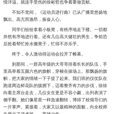
情洋溢。就连手受伤的徐彬哲也争着要做贡献。
不知不觉间，《运动员进行曲》已从广播里悠扬地
飘出。高亢而激昂，振奋人心。
同学们纷纷拿着小板凳，有秩序地走下楼。一切都
井然有序地进行着。还有几位高大健壮的男生，争前恐
后抢着帮忙拎水搬凳子，忙得不亦乐乎。
终于，令人激动得运动会拉开了帷幕。
刹那间，一群高年级的大哥哥排着长长的队伍，手
里高举着五颜六色的旗帜，穿梭在操场上。那飘扬的旗
帜，把大家的情绪一下子提了起来。我们班的仪仗队在
跑道两边鲜花队的簇拥下，迈着整齐有力的步伐，徐徐
向着主席台走去，几位女生更是不容小觑，出列表演了
侧手翻。她们像星星一样急速翻转，博得了校领导们的
一片掌声。紧接着，大家又以最精神的面貌，向全校师