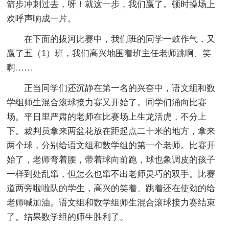
箭步冲刺过去，呀！就这一步，我们赢了。顿时操场上
欢呼声响成一片。
在下面的拔河比赛中，我们班的同学一鼓作气，又
赢了五（1）班，我们高兴地围着班主任老师跳啊、笑
啊……
正当同学们还沉静在第一名的兴奋中，语文组和数
学组师生混合滚球接力赛又开始了。同学们涌向比赛
场。平日里严肃的老师在比赛场上生龙活虎，不分上
下。裁判员拿来两盆花放在距起点二十米的地方，拿来
两个球，分别给语文组和数学组的第一个老师。比赛开
始了，老师弯着腰，带着球向前跑，球也象调皮的孩子
一样到处乱窜，但怎么也窜不出老师灵巧的双手。比赛
道两旁啦啦队的学生，高兴的笑着、跳着还在使劲的给
老师喊加油。语文组和数学组师生混合滚球接力赛结束
了。结果数学组的师生胜利了。