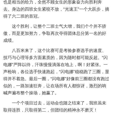
也是相当的给力，全然不顾女生的形象奋力向胜利奔
去。身边的四班女生紧咬不放，“光速王”一个大跃步，摘
得了六二班的首冠。
这个胜利，让整个二班士气大增，我们个个并不骄
傲，而是更加努力，争取再次夺得团体总分第一名的好
成绩。
八百米来了，这个比赛可是考验参赛选手的速度、
技巧与心理等多方面素质的，因为随时都可能反超。“闪
电娜”严阵以待，汗珠慢慢滴落在地上，啊！好紧张。一
声枪响，各位选手快速跑起，“闪电娜”稳稳跑了三圈，显
得并不着急。最后一圈，“闪电娜”好像前三圈都没有跑过
似的，一路加速狂奔，让在场所有人都惊讶，激烈的呐
喊声遍布整个操场，她赢了。
一个个项目过去，运动会也随之结束了，我班虽未
取得连胜，只取得第二，但团结的精神永不磨灭！