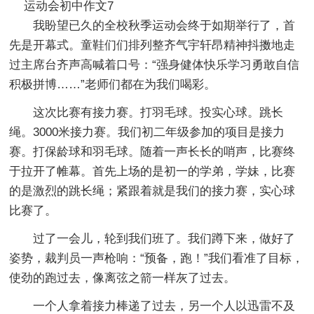
运动会初中作文7
我盼望已久的全校秋季运动会终于如期举行了，首
先是开幕式。童鞋们们排列整齐气宇轩昂精神抖擞地走
过主席台齐声高喊着口号：“强身健体快乐学习勇敢自信
积极拼博……”老师们都在为我们喝彩。
这次比赛有接力赛。打羽毛球。投实心球。跳长
绳。3000米接力赛。我们初二年级参加的项目是接力
赛。打保龄球和羽毛球。随着一声长长的哨声，比赛终
于拉开了帷幕。首先上场的是初一的学弟，学妹，比赛
的是激烈的跳长绳；紧跟着就是我们的接力赛，实心球
比赛了。
过了一会儿，轮到我们班了。我们蹲下来，做好了
姿势，裁判员一声枪响：“预备，跑！”我们看准了目标，
使劲的跑过去，像离弦之箭一样灰了过去。
一个人拿着接力棒递了过去，另一个人以迅雷不及