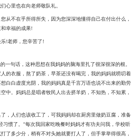
我们心里也在向老师敬队礼。
，您从不在乎所得所失，因为您深深地懂得自己在付出什么，
和幸福的成果!
乐!老师，您辛苦了!
说的一句话，这种思想在我妈妈的脑海里扎了很深很深的根。
家人的衣服，熬了奶茶，早茶还没有喝完，我的妈妈就唠叨着
不想白白虚度光阴，我的妈妈真是千言万语也说不出来的勤劳
在空中。妈妈总是唱者牧民人出去挤羊奶，不知热，不知累，
巢了，人们也该收工了，可我妈妈却在厨房里做奶豆腐，准备
经习惯了。”每次我回家吃晚餐时妈妈才有功夫问我，学校听
试打了多少分，稍有不对头她就要打人了，但手掌举得很高，