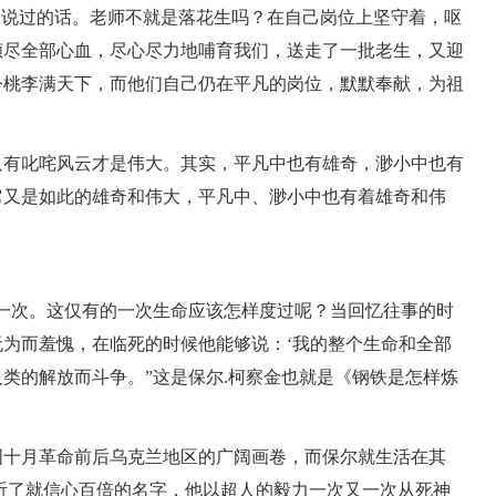
人说过的话。老师不就是落花生吗？在自己岗位上坚守着，呕
倾尽全部心血，尽心尽力地哺育我们，送走了一批老生，又迎
今桃李满天下，而他们自己仍在平凡的岗位，默默奉献，为祖
只有叱咤风云才是伟大。其实，平凡中也有雄奇，渺小中也有
它又是如此的雄奇和伟大，平凡中、渺小中也有着雄奇和伟
一次。这仅有的一次生命应该怎样度过呢？当回忆往事的时
为而羞愧，在临死的时候他能够说：‘我的整个生命和全部
类的解放而斗争。”这是保尔.柯察金也就是《钢铁是怎样炼
国十月革命前后乌克兰地区的广阔画卷，而保尔就生活在其
听了就信心百倍的名字，他以超人的毅力一次又一次从死神