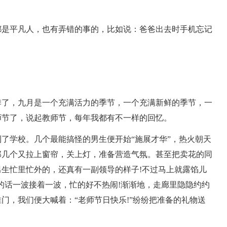
都是平凡人，也有弄错的事的，比如说：爸爸出去时手机忘记
季了，九月是一个充满活力的季节，一个充满新鲜的季节，一
师节了，说起教师节，每年我都有不一样的回忆。
了学校。几个最能搞怪的男生便开始“施展才华”，热火朝天
那几个又拉上窗帘，关上灯，准备营造气氛。甚至把卖花的同
生忙里忙外的，还真有一副领导的样子!不过马上就露馅儿
此类的话一波接着一波，忙的好不热闹!渐渐地，走廊里隐隐约约
门，我们便大喊着：“老师节日快乐!”纷纷把准备的礼物送