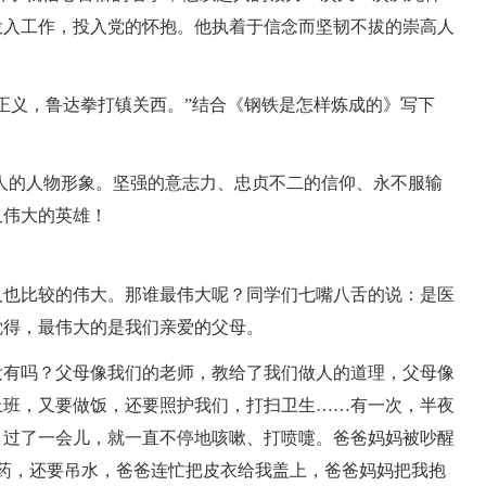
投入工作，投入党的怀抱。他执着于信念而坚韧不拔的崇高人
正义，鲁达拳打镇关西。”结合《钢铁是怎样炼成的》写下
人的人物形象。坚强的意志力、忠贞不二的信仰、永不服输
又伟大的英雄！
人也比较的伟大。那谁最伟大呢？同学们七嘴八舌的说：是医
觉得，最伟大的是我们亲爱的父母。
没有吗？父母像我们的老师，教给了我们做人的道理，父母像
上班，又要做饭，还要照护我们，打扫卫生……有一次，半夜
。过了一会儿，就一直不停地咳嗽、打喷嚏。爸爸妈妈被吵醒
吃药，还要吊水，爸爸连忙把皮衣给我盖上，爸爸妈妈把我抱