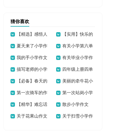
作文300字四篇
作文400字三篇
猜你喜欢
【精选】感悟人
【实用】快乐的
夏天来了小学作
有关小学第六单
生小学作文三篇
小学作文八篇
我的手小学作文
有关毕业小学作
文15篇
元作文汇总十篇
描写老师的小学
四年级上册四单
文400字四篇
【必备】春天的
美丽的牵牛花小
作文(精选3篇)
元作文300字（精选
第一次骑车的作
第一次站岗小学
小学作文300字锦集
学作文
41篇）
【精华】难忘话
散步小学作文
文300字（通用3
作文
9篇
关于花果山作文
关于扫雪小学作
题作文锦集五篇
篇）
（精选3篇）
文3篇